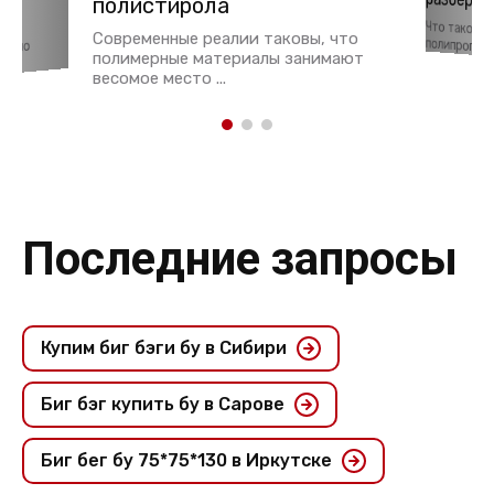
разберем
ья
полистирола
Что такое 
тки
Современные реалии таковы, что
полипропиле
давно
полимерные материалы занимают
весомое место ...
Последние запросы
Купим биг бэги бу в Сибири
Биг бэг купить бу в Сарове
Биг бег бу 75*75*130 в Иркутске