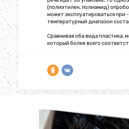
речь идет об упаковке, то одн
(полиэтилен, полиамид) опробо
может эксплуатироваться при -7
температурный диапазон состав
Сравнивая оба вида пластика, 
который более всего соответст