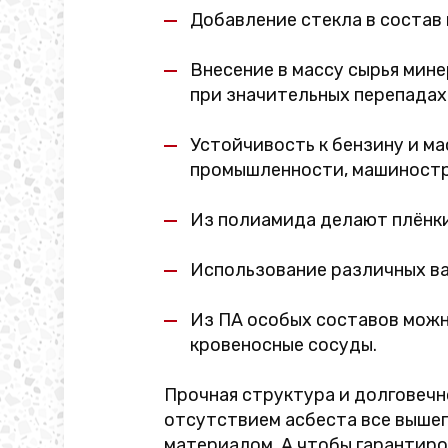
Добавление стекла в состав 
Внесение в массу сырья мин
при значительных перепадах
Устойчивость к бензину и м
промышленности, машиностр
Из полиамида делают плёнки,
Использование различных в
Из ПА особых составов можн
кровеносные сосуды.
Прочная структура и долговечн
отсутствием асбеста все выше
материалом. А чтобы гарантир