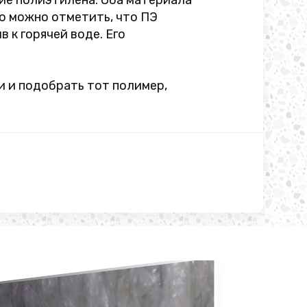
ние полиэтилена. Оба материала
ко можно отметить, что ПЭ
 к горячей воде. Его
и и подобрать тот полимер,