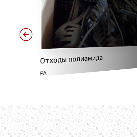
 отходы
Отходы полиамида
PA