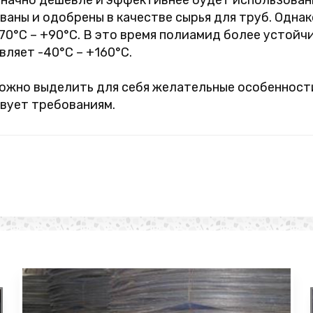
означно дешевле и эффективнее будет использова
ваны и одобрены в качестве сырья для труб. Одна
0°C – +90°C. В это время полиамид более устойчив
ляет -40°C – +160°C.
можно выделить для себя желательные особенност
вует требованиям.