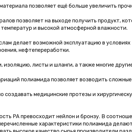
материала позволяет ещё больше увеличить прочн
ералов позволяет на выходе получить продукт, ко
 температур и высокой атмосферной влажности.
аслам делает возможной эксплуатацию в условиях
оения, нефтепереработки.
 изоляцию, листы и шланги, а также многие други
ариаций полиамида позволяет возводить сложные
о создавать медицинские протезы и хирургическу
ость PA превосходит нейлон и бронзу. В соотнош
перечисленные характеристики полиамида делают
овать высокое качество сырья производители раз